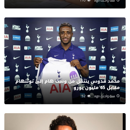
سنة واحدة ago
170
محمد قدوس ينتقل من وست هام إلى توتنهام
مقابل 65 مليون يورو
سنة واحدة ago
52