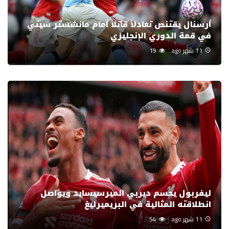
أرسنال يقتنص تعادلاً قاتلاً أمام مانشستر سيتي
في قمة الدوري الإنجليزي
11 شهر ago
19
ليفربول يحسم ديربي الميرسيسايد ويواصل
انطلاقته المثالية في البريميرليغ
11 شهر ago
54