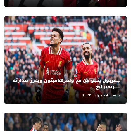
ليفربول ينجو من فخ ولفرهامبتون ويعزز صدارته
للبريميرليغ
سنة واحدة ago
16