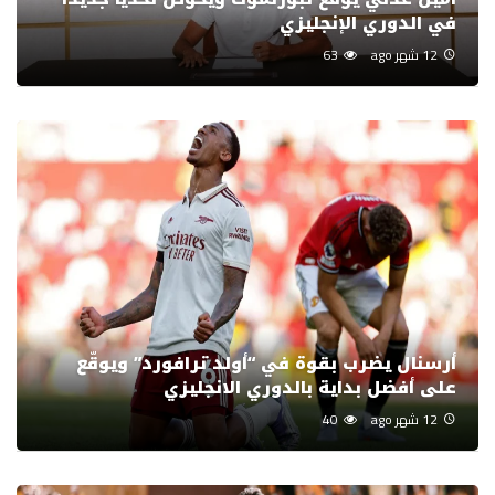
في الدوري الإنجليزي
12 شهر ago
63
أرسنال يضرب بقوة في “أولد ترافورد” ويوقّع
على أفضل بداية بالدوري الانجليزي
12 شهر ago
40