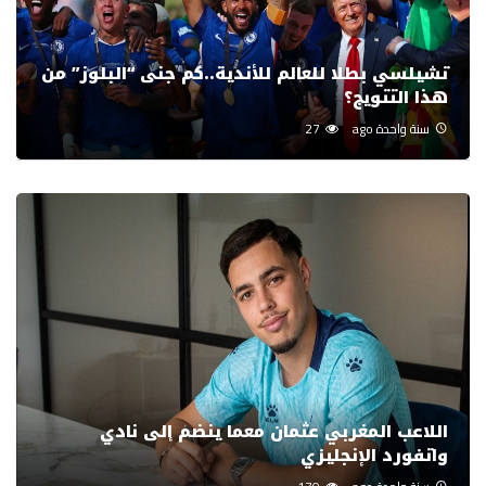
تشيلسي بطلا للعالم للأندية..كم جنى “البلوز” من
هذا التتويج؟
سنة واحدة ago
27
اللاعب المغربي عثمان معما ينضم إلى نادي
واتفورد الإنجليزي