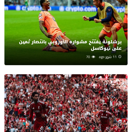
برشلونة يفتتح مشواره الأوروبي بانتصار ثمين
على نيوكاسل
11 شهر ago
70