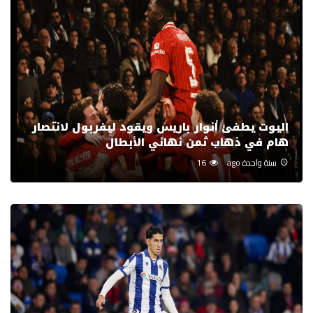
إليوت يطفئ أنوار باريس ويقود ليفربول لانتصار
هام في ذهاب ثمن نهائي الأبطال
سنة واحدة ago
16