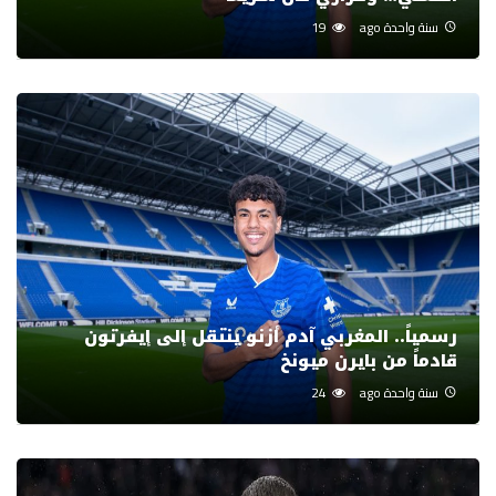
سنة واحدة ago
19
رسمياً.. المغربي آدم أزنو ينتقل إلى إيفرتون
قادماً من بايرن ميونخ
سنة واحدة ago
24