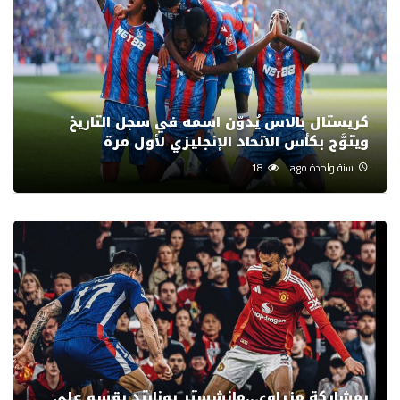
كريستال بالاس يُدوّن اسمه في سجل التاريخ
ويتوَّج بكأس الاتحاد الإنجليزي لأول مرة
سنة واحدة ago
18
بمشاركة مزراوي..مانشستر يونايتد يقسو على