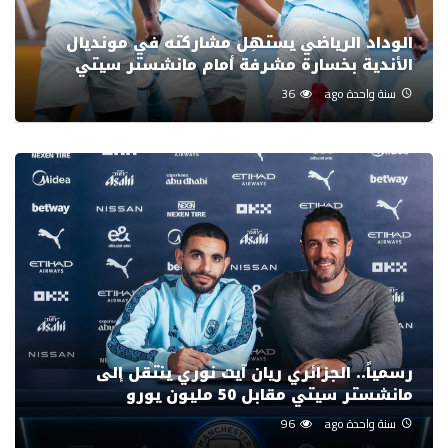
الوداد الرياضي يستهِل مشاركته في مونديال
الأندية بخسارة مشرفة أمام مانشستر سيتي
سنة واحدة ago
36
رسمياً.. الجزائري ريان آيت نوري ينتقل إلى
مانشستر سيتي مقابل 50 مليون يورو
سنة واحدة ago
96