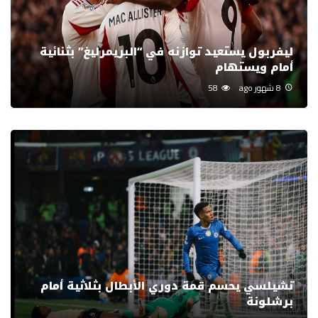
ليفربول يستعيد توازنه في “البريمرليغ” بثنائية
أمام ويستهام
8 شهور ago
58
تشيلسي يحسم قمة دوري الأبطال بثلاثية أمام
برشلونة