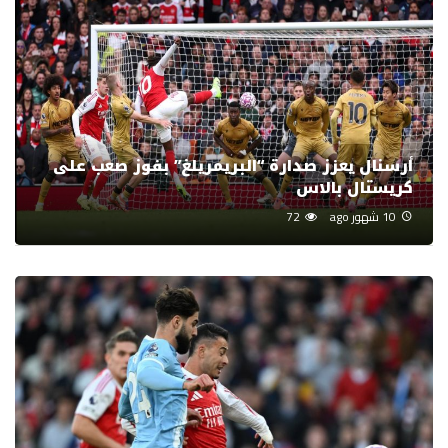
أرسنال يعزز صدارة “البريمريلغ” بفوز صعب على
كريستال بالاس
10 شهور ago
72