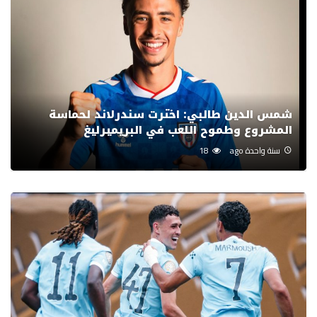
شمس الدين طالبي: اخترت سندرلاند لحماسة
المشروع وطموح اللعب في البريميرليغ
سنة واحدة ago
18