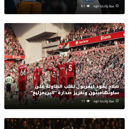
سنة واحدة ago
61
صلاح يقود ليفربول لقلب الطاولة على
ساوثهامبتون وتعزيز صدارة “البريمرليغ”
سنة واحدة ago
11