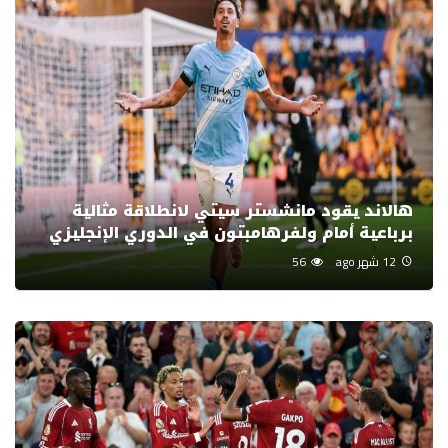
هالاند يقود مانشستر سيتي لانطلاقة مثالية
برباعية أمام ولفرهامبتون في الدوري الإنجليزي
12 شهر ago
56