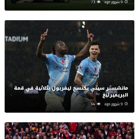
9 شهور ago
73
مانشستر سيتي يكتسح ليفربول بثلاثية في قمة
البريميرليغ
9 شهور ago
54