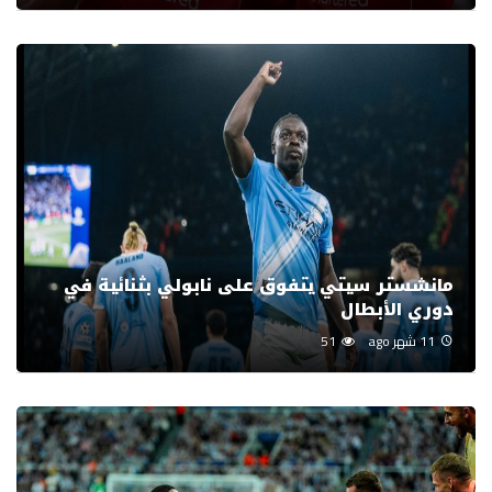
مانشستر سيتي يتفوق على نابولي بثنائية في
دوري الأبطال
11 شهر ago
51