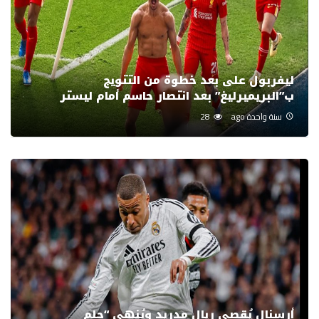
ليفربول على بعد خطوة من التتويج
ب”البريميرليغ” بعد انتصار حاسم أمام ليستر
سنة واحدة ago
28
أرسنال يُقصي ريال مدريد ويُنهي “حلم