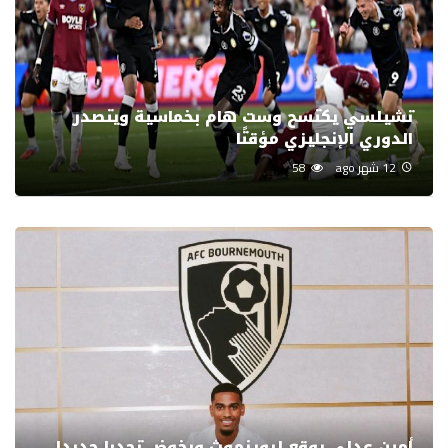
تشيلسي يكتسح وست هام بخماسية ويتصدر
الدوري الإنجليزي مؤقتًا
12 شهر ago
58
أمين عدلي يوقع لبورنموث ويخوض تحديا جديدا