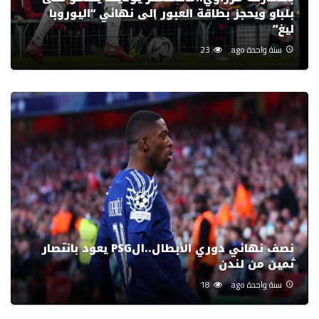
بلباو ويحجز بطاقة العبور إلى نهائي “اليوروبا
ليغ”
سنة واحدة ago
23
نصف نهائي دوري الأبطال..الPSG يعود بانتصار
ثمين من لندن
سنة واحدة ago
18