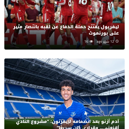
ليفربول يفتتح حملة الدفاع عن لقبه بانتصار مثير
على بورنموث
12 شهر ago
16
آدم أزنو بعد انضمامه لإيفرتون: “مشروع النادي
أقنعني… وقراري كان سريعًا”