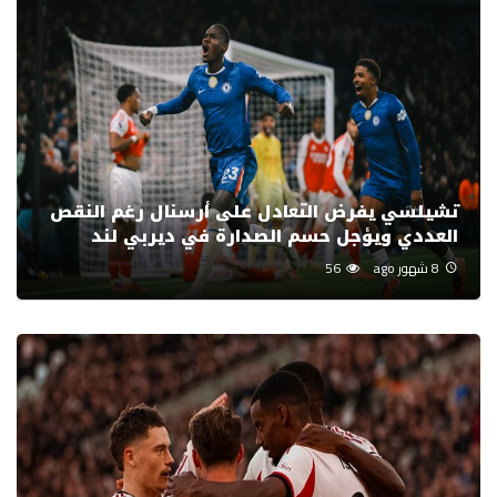
تشيلسي يفرض التعادل على أرسنال رغم النقص
العددي ويؤجل حسم الصدارة في ديربي لند
8 شهور ago
56