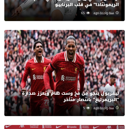
الريمونتادا” في قلب البرنابيو
سنة واحدة ago
65
ليفربول ينجو من فخ وست هام ويُعزز صدارة
“البريمرليغ” بانتصار متأخر
سنة واحدة ago
5