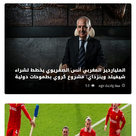
الملياردير المغربي أنس الصفريوي يخطط لشراء
شيفيلد وينزداي: مشروع كروي بطموحات دولية
سنة واحدة ago
53