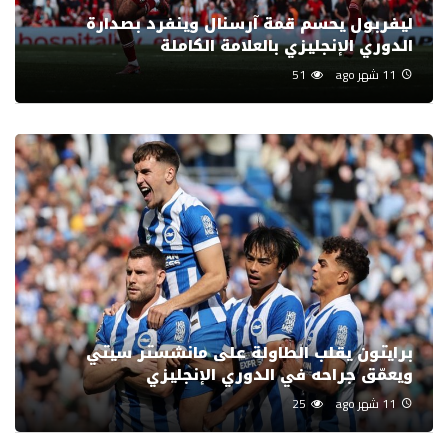
ليفربول يحسم قمة آرسنال وينفرد بصدارة
الدوري الإنجليزي بالعلامة الكاملة
11 شهر ago
51
برايتون يقلب الطاولة على مانشستر سيتي
ويعمّق جراحه في الدوري الإنجليزي
11 شهر ago
25