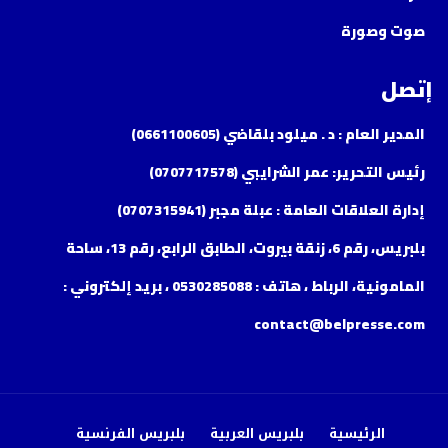
صوت وصورة
إتصل
المدير العام : د . ميلود بلقاضي (0661100605)
رئيس التحرير: عمر الشرايبي (0707717578)
إدارة العلاقات العامة : عبلة مجبر (0707315941)
بلبريس، رقم 6، زنقة بيروت، الطابق الرابع، رقم 13، ساحة
المامونية، الرباط ، هاتف : 0530285088 ، بريد إلكتروني :
contact@belpresse.com
الرئيسية
بلبريس العربية
بلبريس الفرنسية