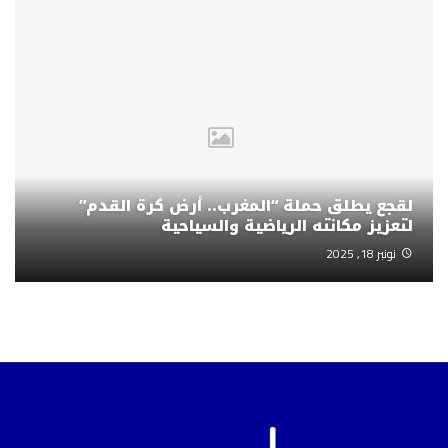
لقجع يطلق حملة “المغرب.. أرض كرة القدم”
لتعزيز مكانته الرياضية والسياحية
نونبر 18, 2025