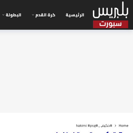
الرئيسية
كرة القدم
البطولة
Home
#حكيمي #hakimi #psg