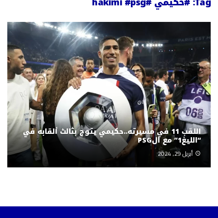
Tag:
#حكيمي #hakimi #psg
اللقب 11 في مسيرته..حكيمي يتوج بثالث ألقابه في
“الليغ1” مع الPSG
أبريل 29, 2024