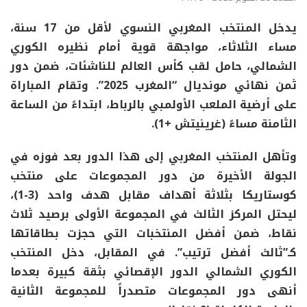
يدخل المنتخب المغربي النسوي لأقل من 17 سنة،
مساء الثلاثاء، مواجهة قوية أمام نظيره الكوري
الشمالي، حامل لقب كأس العالم للناشئات، ضمن دور
ثمن نهائي مونديال “المغرب 2025”. وتقام المباراة
على أرضية الملعب الأولمبي بالرباط، ابتداءً من الساعة
الثامنة مساءً (غرينيتش +1).
وتأهل المنتخب المغربي إلى هذا الدور بعد فوزه في
الجولة الأخيرة من دور المجموعات على منتخب
كوستاريكا بثلاثة أهداف مقابل هدف واحد (3-1)،
ليحتل المركز الثالث في المجموعة الأولى برصيد ثلاث
نقاط، ضمن أفضل المنتخبات التي حجزت بطاقاتها
كـ”ثالث أفضل ترتيب”. في المقابل، دخل المنتخب
الكوري الشمالي الدور الإقصائي بثقة كبيرة بعدما
أنهى دور المجموعات متصدراً للمجموعة الثانية