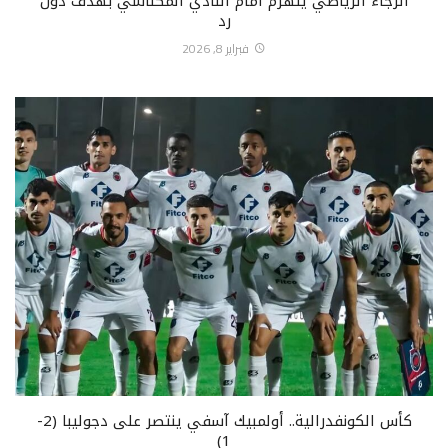
الرجاء الرياضي ينهزم أمام النادي المكناسي بهدف دون
رد
فبراير 8, 2026
كأس الكونفدرالية.. أولمبيك آسفي ينتصر على دجوليبا (2-
1)