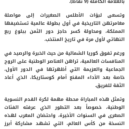
بالعلامة الكاملة (9 نقاط).
وتسعى لبؤات الأطلس الصغيرات إلى مواصلة
مغامرتهن التاريخية في أول بطولة عالمية تستضيفها
المملكة، ومحاولة كسر حاجز دور الثمن ببلوغ ربع
النهائي لأول مرة في تاريخ المنتخب.
ورغم تفوق كوريا الشمالية من حيث الخبرة والرصيد في
المنافسات العالمية، تراهن العناصر الوطنية على الروح
الجماعية والعزيمة التي أظهرتها في الدور الأول،
خاصة بعد الأداء المقنع أمام كوستاريكا، الذي أعاد
الثقة للفريق.
وتمثل هذه المباراة محطة مهمة لكرة القدم النسوية
الوطنية، خصوصاً بعد التطور الذي عرفته الفئات
الصغرى في السنوات الأخيرة، واحتضان المغرب لهذه
النسخة من كأس العالم، التي تشهد مشاركة أبرز