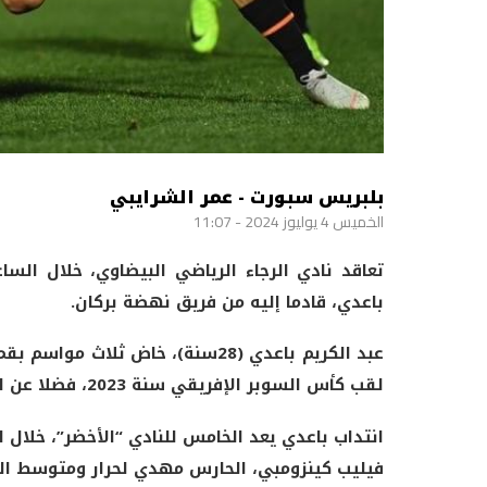
بلبريس سبورت - عمر الشرايبي
الخميس 4 يوليوز 2024 - 11:07
تعاقد نادي الرجاء الرياضي البيضاوي، خلال السا
باعدي، قادما إليه من فريق نهضة بركان.
لقب كأس السوبر الإفريقي سنة 2023، فضلا عن لقبي كأس العرش لسنتي 2022 و2023.
انتداب باعدي يعد الخامس للنادي “الأخضر”، خلال ا
فيليب كينزومبي، الحارس مهدي لحرار ومتوسط ال