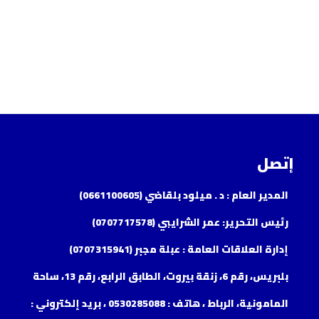
إتصل
المدير العام : د . ميلود بلقاضي (0661100605)
رئيس التحرير: عمر الشرايبي (0707717578)
إدارة العلاقات العامة : عبلة مجبر (0707315941)
بلبريس، رقم 6، زنقة بيروت، الطابق الرابع، رقم 13، ساحة
المامونية، الرباط ، هاتف : 0530285088 ، بريد إلكتروني :