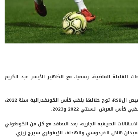
عات القليلة الماضية، رسميا، مع الظهير الأيسر عبد الكريم
عبد الكريم باعدي (28سنة)، خاض ثلاث مواسم بقميص الRSB، توج خلالها بلقب كأس الكونفدرالية سنة 2022،
لانتقالات الصيفية الجارية، بعد التعاقد مع كل من الكونغولي
ميدان هلال الفردوسي والهداف الإيفواري سيرج زيزي.