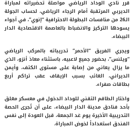
قرر نادي الوداد الرياضي مواصلة تحضيراته لمباراة
الديربي المرتقبة أمام الرجاء الرياضي، لحساب الجولة
الـ26 من منافسات البطولة الاحترافية “إنوي”، في أجواء
يسودها التركيز والانضباط بالعاصمة الاقتصادية الدار
البيضاء.
ويجري الفريق “الأحمر” تدريباته بالمركب الرياضي
“ويلنس”، بحضور جميع لاعبيه، باستثناء معاذ أنزو، الذي
ما يزال يعاني من إصابة على مستوى الكتف، وأيمن
الديراني، الغائب بسبب الإيقاف عقب تراكم أربع
بطاقات صفراء.
واختار الطاقم التقني للوداد الدخول في معسكر مغلق
بأحد فنادق مدينة الدار البيضاء، على أن تُجرى الحصة
التدريبية الأخيرة يوم غد الجمعة، قبل العودة إلى نفس
الفندق استعداداً لخوض المباراة.