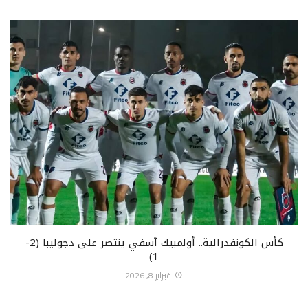
كأس الكونفدرالية.. أولمبيك آسفي ينتصر على دجوليبا (2-
1)
فبراير 8, 2026