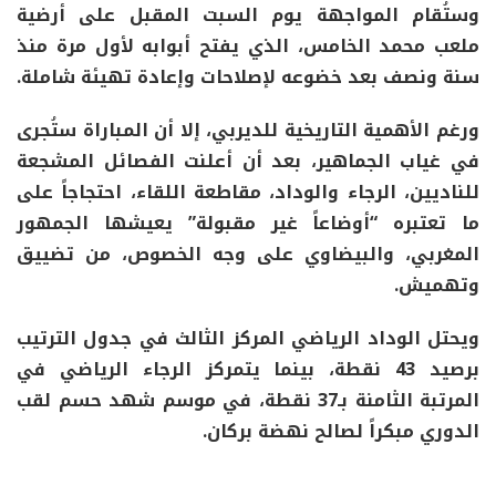
وستُقام المواجهة يوم السبت المقبل على أرضية
ملعب محمد الخامس، الذي يفتح أبوابه لأول مرة منذ
سنة ونصف بعد خضوعه لإصلاحات وإعادة تهيئة شاملة.
ورغم الأهمية التاريخية للديربي، إلا أن المباراة ستُجرى
في غياب الجماهير، بعد أن أعلنت الفصائل المشجعة
للناديين، الرجاء والوداد، مقاطعة اللقاء، احتجاجاً على
ما تعتبره “أوضاعاً غير مقبولة” يعيشها الجمهور
المغربي، والبيضاوي على وجه الخصوص، من تضييق
وتهميش.
ويحتل الوداد الرياضي المركز الثالث في جدول الترتيب
برصيد 43 نقطة، بينما يتمركز الرجاء الرياضي في
المرتبة الثامنة بـ37 نقطة، في موسم شهد حسم لقب
الدوري مبكراً لصالح نهضة بركان.