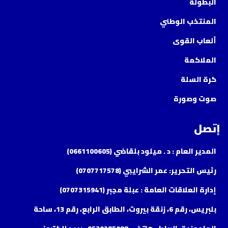
البطولة
المنتخب الوطني
ألعاب القوى
الملاكمة
كرة السلة
صوت وصورة
إتصل
المدير العام : د . ميلود بلقاضي (0661100605)
رئيس التحرير: عمر الشرايبي (0707717578)
إدارة العلاقات العامة : عبلة مجبر (0707315941)
بلبريس، رقم 6، زنقة بيروت، الطابق الرابع، رقم 13، ساحة