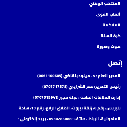
المنتخب الوطني
ألعاب القوى
الملاكمة
كرة السلة
صوت وصورة
إتصل
المدير العام : د . ميلود بلقاضي (0661100605)
رئيس التحرير: عمر الشرايبي (0707717578)
إدارة العلاقات العامة : عبلة مجبر (0707315941)
بلبريس، رقم 6، زنقة بيروت، الطابق الرابع، رقم 13، ساحة
المامونية، الرباط ، هاتف : 0530285088 ، بريد إلكتروني :