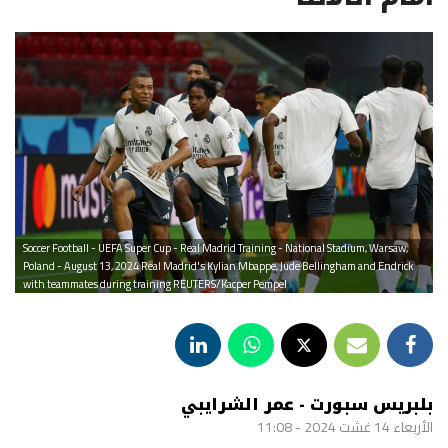
Soccer Football - UEFA Super Cup - Real Madrid Training - National Stadium, Warsaw,
Poland - August 13, 2024 Real Madrid's Kylian Mbappe, Jude Bellingham and Endrick
with teammates during training REUTERS/Kacper Pempel
بلبريس سبورت - عمر الشرايبي
الأربعاء 14 غشت 2024 - 11:08