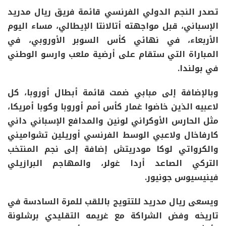
تصدر النجم الدولي الفرنسي قائمة فريق ريال مدريد
الإسباني، قبل مواجهته أتالانتا الإيطالي، مساء اليوم
الأربعاء، في نهائي كأس السوبر الأوروبي، في
المباراة التي ستقام على أرضية ملعب وارسو الوطني
في بولندا.
وبالإضافة إلى مبابي ضمت قائمة أبطال أوروبا، كل
لاعبيه الذين خاضوا غمار كأس أمم أوروبا وكوبا أمريكا،
مثل الحارس الأوكراني لونين والمدافع الإسباني داني
كارفاخال ولاعبي الوسط الفرنسي أوريلين تشواميني
والكرواتي لوكا مودريتش إضافة إلى نجم المنتخب
التركي الصاعد أردا غولر، والمهاجم البرازيلي
فينيسيوس جونيور.
ويسعى ريال مدريد للتتويج باللقب للمرة السادسة في
تاريخه وفض الشراكة مع غريمه التقليدي برشلونة