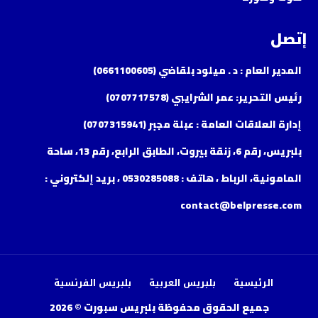
إتصل
المدير العام : د . ميلود بلقاضي (0661100605)
رئيس التحرير: عمر الشرايبي (0707717578)
إدارة العلاقات العامة : عبلة مجبر (0707315941)
بلبريس، رقم 6، زنقة بيروت، الطابق الرابع، رقم 13، ساحة
المامونية، الرباط ، هاتف : 0530285088 ، بريد إلكتروني :
contact@belpresse.com
الرئيسية
بلبريس العربية
بلبريس الفرنسية
جميع الحقوق محفوظة بلبريس سبورت © 2026