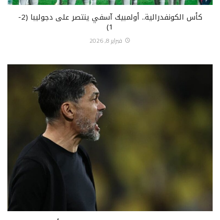
كأس الكونفدرالية.. أولمبيك آسفي ينتصر على دجوليبا (2-
1)
فبراير 8, 2026