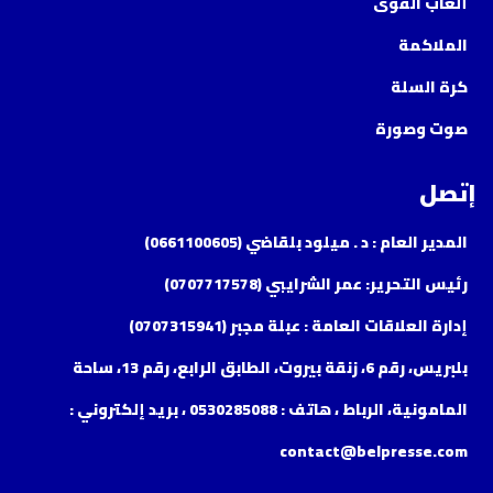
ألعاب القوى
الملاكمة
كرة السلة
صوت وصورة
إتصل
المدير العام : د . ميلود بلقاضي (0661100605)
رئيس التحرير: عمر الشرايبي (0707717578)
إدارة العلاقات العامة : عبلة مجبر (0707315941)
بلبريس، رقم 6، زنقة بيروت، الطابق الرابع، رقم 13، ساحة
المامونية، الرباط ، هاتف : 0530285088 ، بريد إلكتروني :
contact@belpresse.com