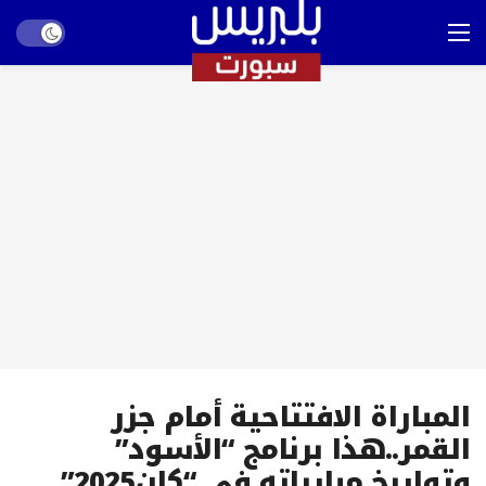
Dark mode
المباراة الافتتاحية أمام جزر
القمر..هذا برنامج “الأسود”
وتواريخ مبارياته في “كان2025”