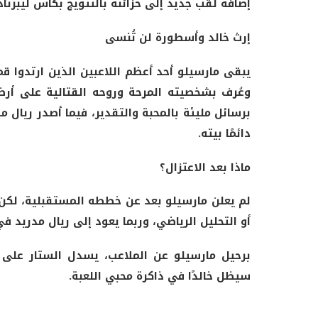
إضافة لقب جديد إلى خزائنه بالتتويج بكأس ليبرتادو
إرث
خالد وأسطورة لن تُنسى
يبقى مارسيلو أحد أعظم اللاعبين الذين ارتدوا قم
وعُرف بشخصيته المرحة وروحه القتالية على أرض
برسائل مليئة بالمحبة والتقدير، فيما أصدر ريال مد
دائمًا بيته.
ماذا
بعد الاعتزال؟
لم يعلن مارسيلو بعد عن خططه المستقبلية، لكن ا
أو التحليل الرياضي، وربما يعود إلى ريال مدريد في
برحيل مارسيلو عن الملاعب، يسدل الستار على مس
سيظل خالدًا في ذاكرة محبي اللعبة.