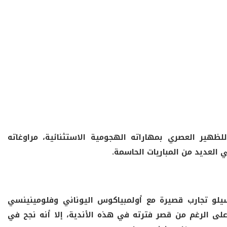
لظهير العصري بمهاراته الهجومية الاستثنائية، مراوغاته
 العديد من المباريات الحاسمة.
ال مدريد في 2022، خاض مارسيلو تجارب قصيرة مع أولمبياكوس اليوناني وفلومينينسي
وعلى الرغم من قصر فترته في هذه الأندية، إلا أنه نجح في