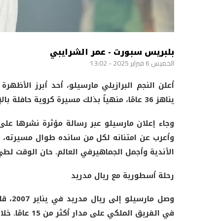
بلبريس سبورت - عمر الشرايبي
الخميس 6 فبراير 2025 - 13:02
أعلن النجم البرازيلي مارسيلو، أحد أبرز الأظهرة
يناهز 36 عامًا، منهياً بذلك مسيرة كروية حافلة بالإنجازات، كان فيها أحد أعمدة ريال مدريد ومنتخب البرازيل.
وجاء إعلان مارسيلو عبر رسالة مؤثرة نشرها على
وأعرب عن امتنانه لكل من سانده طوال مسيرته، قا
الأندية
وأجمل
الجماهير
في
العالم
.
حان
الوقت
لطي
رحلة
أسطورية مع ريال مدريد
وصل ما
في الفريق الملكي على مدار أكثر من 15 عامًا. خلال هذه الفترة، حقق مع الميرينغي 25 لقبًا، من بينها: