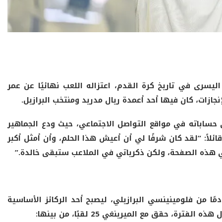
 اليسرى في تاريخ كرة القدم، اعتزاله اللعب نهائيًا عن عمر
 حساباته في مواقع التواصل الاجتماعي، حيث ودع الجماهير
ئلاً:
“
لقد
كان
شرفًا
لي
أن
أعيش
هذا
الحلم،
وأن
أمثل
أكبر
هذه
الصفحة،
ولكن
ذكرياتي
في
الملاعب
ستبقى
خالدة
.”
رسيلو إلى ريال مدريد في يناير 2007، قادمًا من فلومينينسي البرازيلي، ليصبح أحد الركائز الأساسية