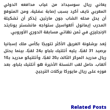
يعاني ريال سوسيداد من غياب مدافعه الدولي
المغربي نايف أكرد بسبب إصابة عضلية، ومن المتوقع
أن يحل محله الشاب جون مارتين. يُذكر أن تشكيلة
المدرب إيمانول ألغواسيل ستواجه مانشستر يونايتد
الإنجليزي في ثمن نهائي مسابقة الدوري الأوروبي.
يُعد برشلونة الفريق الأكثر تتويجًا بكأس ملك إسبانيا
برصيد 31 لقبًا، يليه أتلتيك بلباو بـ24 لقبًا، بينما يحتل
ريال مدريد المركز الثالث بـ20 لقبًا، وأتلتيكو مدريد بـ10
ألقاب. حامل لقب النسخة الأخيرة هو أتلتيك بلباو، بعد
فوزه على ريال مايوركا بركلات الترجيح.
Related Posts