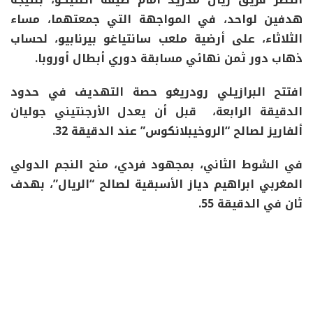
هدفين لواحد، في المواجهة التي جمعتهما، مساء
الثلاثاء، على أرضية ملعب سانتياغو بيرنابيو، لحساب
ذهاب دور ثمن نهائي مسابقة دوري أبطال أوروبا.
افتتح البرازيلي رودريغو حصة التهديف في حدود
الدقيقة الرابعة، قبل أن يعدل الأرجنتيني جوليان
ألفاريز لصالح “الروخيبلانكوس” عند الدقيقة 32.
في الشوط الثاني، بمجهود فردي، منح النجم الدولي
المغربي ابراهيم دياز الأسبقية لصالح “الريال”، بهدف
ثان في الدقيقة 55.