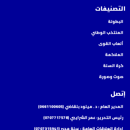
التصنيفات
البطولة
المنتخب الوطني
ألعاب القوى
الملاكمة
كرة السلة
صوت وصورة
إتصل
المدير العام : د . ميلود بلقاضي (0661100605)
رئيس التحرير: عمر الشرايبي (0707717578)
إدارة العلاقات العامة : عبلة مجبر (0707315941)