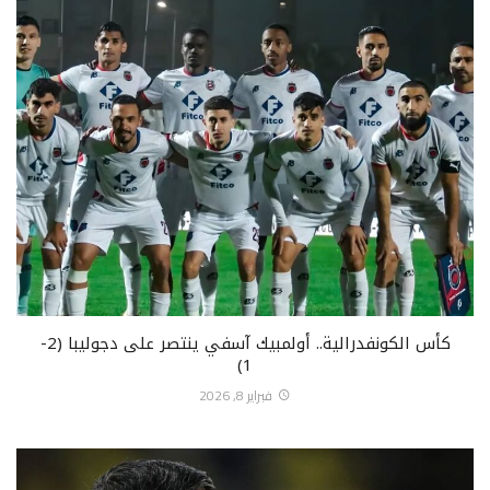
كأس الكونفدرالية.. أولمبيك آسفي ينتصر على دجوليبا (2-
1)
فبراير 8, 2026