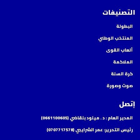
التصنيفات
البطولة
المنتخب الوطني
ألعاب القوى
الملاكمة
كرة السلة
صوت وصورة
إتصل
المدير العام : د . ميلود بلقاضي (0661100605)
رئيس التحرير: عمر الشرايبي (0707717578)