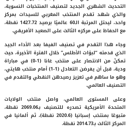
التحديث الشهري الجديد
لتصنيف المنتخبات النسوية
،
والذي شهد
تقدم المنتخب المغربي للسيدات
بمركز
واحد، ليحتل
المرتبة الـ60 عالميًا
برصيد
1427.72 نقطة
،
مع الحفاظ على مركزه الثالث على
الصعيد الأفريقي
.
وجاء هذا التقدم في
تصنيف الفيفا
بعد الأداء الجيد
الذي قدمته
“لبؤات الأطلس”
خلال الفترة الأخيرة، حيث
تمكنّ من
الانتصار على منتخب غانا (1-0)
في مباراة
ودية، قبل أن يفرضن التعادل
(1-1)
أمام منتخب هايتي،
وهو ما ساهم في تعزيز رصيدهن النقطي والتقدم في
التصنيف العالمي.
وعلى المستوى العالمي، واصل
منتخب الولايات
المتحدة الأمريكية
تصدره للتصنيف بـ
2069.06 نقطة
،
متبوعًا بمنتخب
إسبانيا
(2020.6 نقطة)، ثم
ألمانيا
في
المركز الثالث بـ
2014.73 نقطة
.