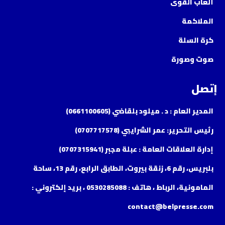
ألعاب القوى
الملاكمة
كرة السلة
صوت وصورة
إتصل
المدير العام : د . ميلود بلقاضي (0661100605)
رئيس التحرير: عمر الشرايبي (0707717578)
إدارة العلاقات العامة : عبلة مجبر (0707315941)
بلبريس، رقم 6، زنقة بيروت، الطابق الرابع، رقم 13، ساحة
المامونية، الرباط ، هاتف : 0530285088 ، بريد إلكتروني :
contact@belpresse.com