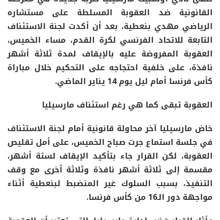
القانونية ضد العقوبة المسلطة على مستشاره
الرياضي مهدي بنعطية، بعد أن أكدت لجنة الاستئناف
التابعة للاتحاد الفرنسي لكرة القدم، مساء الخميس،
العقوبة المفروضة عليه بالإيقاف لمدة ثلاثة أشهر
نافذة، على خلفية احتجاجه على التحكيم خلال مباراة
كأس فرنسا أمام ليل يوم 14 يناير الماضي.
العقوبة تبقى كما هي رغم استئناف مارسيليا
خاض مارسيليا آخر محاولة قانونية أمام لجنة الاستئناف
في جلسة استماع جرت صباح الخميس، على أمل تقليص
العقوبة، لكن القرار جاء بتأكيد الإيقاف لستة أشهر،
مقسمة إلى ثلاثة أشهر نافذة وثلاثة أخرى مع وقف
التنفيذ، بسبب السلوك غير المنضبط لبنعطية أثناء
مواجهة دور الـ16 من كأس فرنسا.