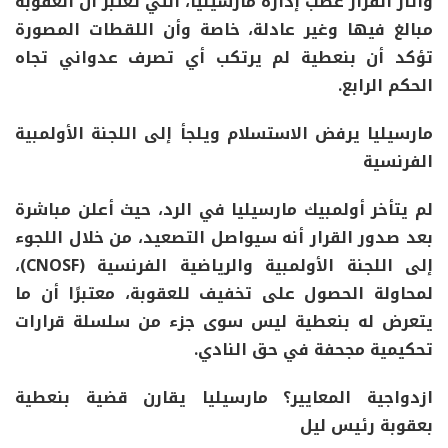
وأثار القرار غضب إدارة مارسيليا، التي تعتبر أن العقوبة
مبالغ فيها وغير عادلة، خاصة وأن اللقطات المصورة
تؤكد أن بنعطية لم يرتكب أي تصرف عدواني تجاه
الحكم الرابع.
مارسيليا يرفض الاستسلام ويلجأ إلى اللجنة الأولمبية
الفرنسية
لم يتأخر أولمبيك مارسيليا في الرد، حيث أعلن مباشرة
بعد صدور القرار أنه سيواصل التصعيد، من خلال اللجوء
إلى اللجنة الأولمبية والرياضية الفرنسية (CNOSF)،
لمحاولة الحصول على تخفيف للعقوبة، معتبرًا أن ما
يتعرض له بنعطية ليس سوى جزء من سلسلة قرارات
تحكيمية مجحفة في حق النادي.
ازدواجية المعايير؟ مارسيليا يقارن قضية بنعطية
بعقوبة رئيس ليل