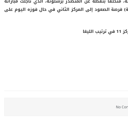
خسارة، تجمد رصيد أتلتيكو عند 56 نقطة، متخلفًا بنقطة عن المتصدر برشلونة، الذي تأجلت مباراته
سونا، بينما يمتلك ريال مدريد (54 نقطة) فرصة الصعود إلى المركز الثاني في حال فوزه اليوم على
No Con