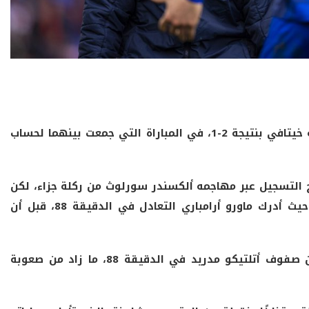
تعرض أتلتيكو مدريد لهزيمة مفاجئة أمام مضيفه خيتافي بنتيجة 2-1، في المباراة التي جمعت بينهما لحساب
يق المدريدي حتى الدقيقة 75 لافتتاح التسجيل عبر مهاجمه ألكسندر سورلوث من ركلة جزاء، لكن
خيتافي عاد في الدقائق الأخيرة وقلب الطاولة. حيث أدرك ماورو أرامباري التعادل في الدقيقة 88، قبل أن
وشهدت المباراة طرد الأرجنتيني أنخيل كوريا من صفوف أتلتيكو مدريد في الدقيقة 88، ما زاد من صعوبة