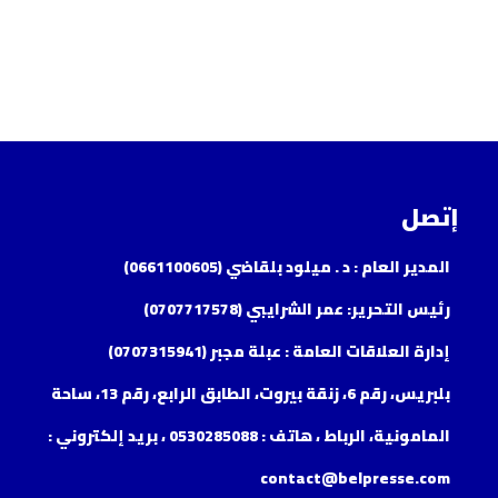
إتصل
المدير العام : د . ميلود بلقاضي (0661100605)
رئيس التحرير: عمر الشرايبي (0707717578)
إدارة العلاقات العامة : عبلة مجبر (0707315941)
بلبريس، رقم 6، زنقة بيروت، الطابق الرابع، رقم 13، ساحة
المامونية، الرباط ، هاتف : 0530285088 ، بريد إلكتروني :
contact@belpresse.com