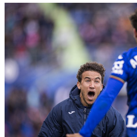
حكيمي يوجّه رسالة
حسابات التأهل.. ماذا يحتاج
ة للمغاربة “نحتاج إلى
الأسود لتفادي لعب الثمن
الوحدة والدعم”
في البيضاء؟