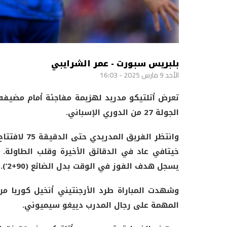
بلبريس سبورت - عمر الشرايبي
الأحد 9 مارس 2025 - 16:03
الجولة 27 من الدوري الإسباني.
وانتظر الفر
يسجل هدف الفوز في الوقت بدل الضائع (90+2’).
المهمة على رجال المدرب دييغو سيميوني.