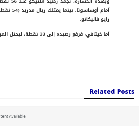
وبهذه ال
أمام أوسا
رايو فاليكانو.
أما خيتافي، فرفع رصيده إلى 33 نقطة، ليحتل المركز 11 في ترتيب الليغا
Related Posts
tent Available