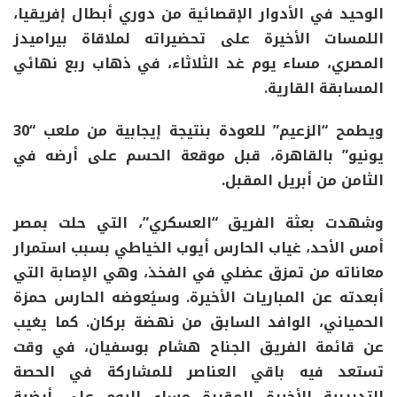
الوحيد في الأدوار الإقصائية من دوري أبطال إفريقيا،
اللمسات الأخيرة على تحضيراته لملاقاة بيراميدز
المصري، مساء يوم غد الثلاثاء، في ذهاب ربع نهائي
المسابقة القارية.
ويطمح “الزعيم” للعودة بنتيجة إيجابية من ملعب “30
يونيو” بالقاهرة، قبل موقعة الحسم على أرضه في
الثامن من أبريل المقبل.
وشهدت بعثة الفريق “العسكري”، التي حلت بمصر
أمس الأحد، غياب الحارس أيوب الخياطي بسبب استمرار
معاناته من تمزق عضلي في الفخذ، وهي الإصابة التي
أبعدته عن المباريات الأخيرة. وسيُعوضه الحارس حمزة
الحمياني، الوافد السابق من نهضة بركان. كما يغيب
عن قائمة الفريق الجناح هشام بوسفيان، في وقت
تستعد فيه باقي العناصر للمشاركة في الحصة
التدريبية الأخيرة المقررة مساء اليوم على أرضية