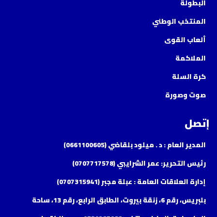
البطولة
المنتخب الوطني
ألعاب القوى
الملاكمة
كرة السلة
صوت وصورة
إتصل
المدير العام : د . ميلود بلقاضي (0661100605)
رئيس التحرير: عمر الشرايبي (0707717578)
إدارة العلاقات العامة : عبلة مجبر (0707315941)
بلبريس، رقم 6، زنقة بيروت، الطابق الرابع، رقم 13، ساحة