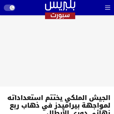
Dark mode
الجيش الملكي يختتم استعداداته
لمواجهة بيراميدز في ذهاب ربع
نهائي دوري الأبطال