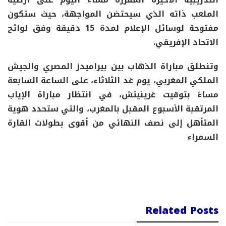
الملعب ذاته الذي سيحتضن المواجهة، حيث ستكون
مفتوحة لوسائل الإعلام لمدة 15 دقيقة وفق لوائح
الاتحاد الإفريقي.
وتنطلق مباراة الذهاب بين بيراميدز المصري والجيش
الملكي المغربي، يوم غد الثلاثاء، على الساعة السابعة
مساءً بتوقيت غرينيتش، في انتظار مباراة الإياب
المرتقبة الأسبوع المقبل بالمغرب، والتي ستحدد هوية
المتأهل إلى نصف النهائي من أقوى بطولات القارة
السمراء
Related Posts