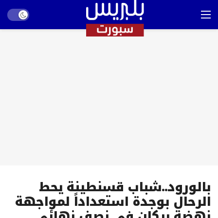
Dark mode
بالورود..شباب قسنطينة يحط
الرحال بوجدة استعداداً لمواجهة
نهضة بركان في نصف نهائي