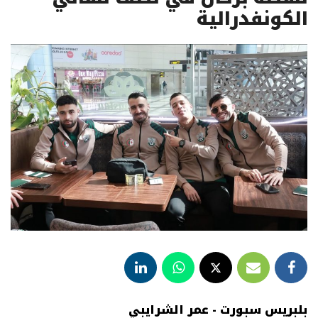
الكونفدرالية
بلبريس سبورت - عمر الشرايبي