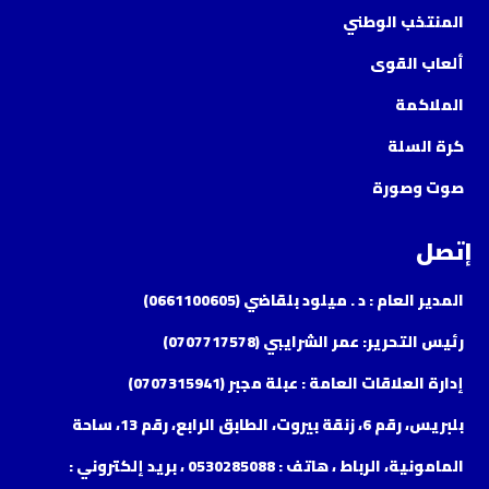
المنتخب الوطني
ألعاب القوى
الملاكمة
كرة السلة
صوت وصورة
إتصل
المدير العام : د . ميلود بلقاضي (0661100605)
رئيس التحرير: عمر الشرايبي (0707717578)
إدارة العلاقات العامة : عبلة مجبر (0707315941)
بلبريس، رقم 6، زنقة بيروت، الطابق الرابع، رقم 13، ساحة
المامونية، الرباط ، هاتف : 0530285088 ، بريد إلكتروني :