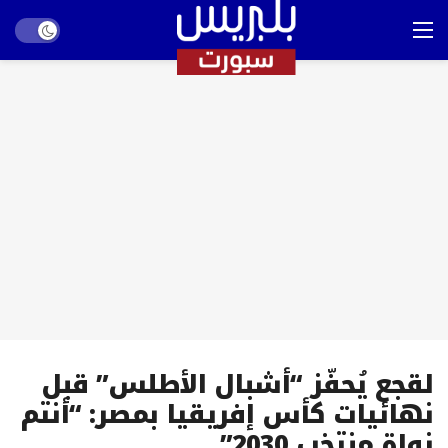
Dark mode
لقجع يُحفّز “أشبال الأطلس” قبل
نهائيات كأس إفريقيا بمصر: “أنتم
نواة منتخب 2030”