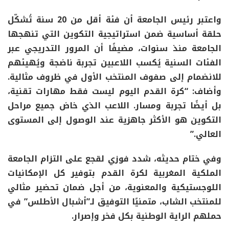
واعتبر رئيس الجامعة أن فئة أقل من 20 سنة تُشكّل
حلقة أساسية ضمن استراتيجية التكوين التي تنهجها
الجامعة منذ سنوات، مضيفًا أن المرور التدريجي عبر
الفئات السنية يُكسب اللاعبين تجربة ناضجة ويُهيئهم
للانضمام إلى صفوف المنتخب الأول في ظروف مثالية.
وأضاف: “كرة القدم اليوم ليست فقط مهارات تقنية،
بل أيضًا تجربة ومسار. اللاعب الذي خاض جميع مراحل
التكوين هو الأكثر جاهزية عند الوصول إلى المستوى
العالي.”
وفي ختام حديثه، شدد فوزي لقجع على التزام الجامعة
الملكية المغربية لكرة القدم بتوفير كل الإمكانيات
اللوجستيكية والمعنوية، من أجل ضمان تحضير مثالي
للمنتخب الشاب، متمنيًا التوفيق لـ”أشبال الأطلس” في
حملهم الراية الوطنية بكل فخر وإصرار.