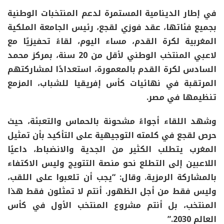
في إطار الدينامية المستمرة لدعم المنتخبات الوطنية
بجميع فئاتها، عقد فوزي لقجع، رئيس الجامعة الملكية
المغربية لكرة القدم، مساء اليوم، لقاءً تحفيزيًا مع
لاعبي المنتخب الوطني لأقل من 20 سنة، بمركز محمد
السادس لكرة القدم بالمعمورة، استعدادًا لمشاركتهم
المرتقبة في نهائيات كأس إفريقيا للشباب، المزمع
تنظيمها في مصر.
وشهد اللقاء أجواءً مشحونة بالحماس والتعبئة، حيث
حرص لقجع في كلمته التوجيهية على التأكيد بأن تمثيل
المغرب يتطلب الكثير من الجدية والانضباط، داعيًا
اللاعبين إلى التطلع نحو منصة التتويج وليس الاكتفاء
بالمشاركة الرمزية. وقال: “يجب أن تلعبوا على اللقب،
وليس فقط من أجل الظهور. أنتم لا تمثلون فقط هذا
المنتخب، بل أنتم مشروع المنتخب الأول في كأس
العالم 2030.”