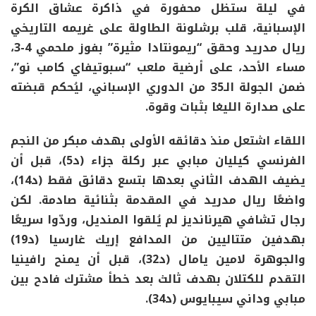
في ليلة ستظل محفورة في ذاكرة عشاق الكرة
الإسبانية، قلب برشلونة الطاولة على غريمه التاريخي
ريال مدريد وحقق “ريمونتادا مثيرة” بفوز ملحمي 4-3،
مساء الأحد، على أرضية ملعب “سبوتيفاي كامب نو”،
ضمن الجولة الـ35 من الدوري الإسباني، ليُحكم قبضته
على صدارة الليغا بثبات وقوة.
اللقاء اشتعل منذ دقائقه الأولى بهدف مبكر من النجم
الفرنسي كيليان مبابي عبر ركلة جزاء (د5)، قبل أن
يضيف الهدف الثاني بعدها بتسع دقائق فقط (د14)،
واضعًا ريال مدريد في المقدمة بثنائية صادمة. لكن
رجال تشافي هيرنانديز لم يُلقوا المنديل، وردّوا سريعًا
بهدفين متتاليين من المدافع إريك غارسيا (د19)
والجوهرة لامين يامال (د32)، قبل أن يمنح رافينيا
التقدم للكتلان بهدف ثالث بعد خطأ مشترك فادح بين
مبابي وداني سيبايوس (د34).