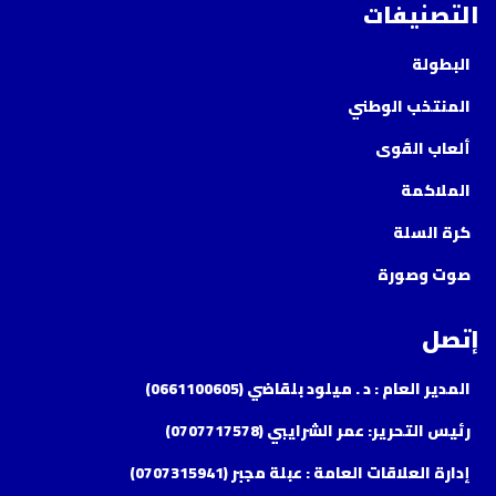
التصنيفات
البطولة
المنتخب الوطني
ألعاب القوى
الملاكمة
كرة السلة
صوت وصورة
إتصل
المدير العام : د . ميلود بلقاضي (0661100605)
رئيس التحرير: عمر الشرايبي (0707717578)
إدارة العلاقات العامة : عبلة مجبر (0707315941)