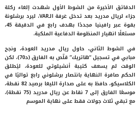
الدقائق الأخيرة من الشوط الأول شهدت إلغاء ركلة
جزاء لريال مدريد بعد تدخل غرفة الـVAR، ليرد برشلونة
بقوة عبر رافينيا مجددًا بهدف رابع في الدقيقة 45،
مستغلًا انهيار المنظومة الدفاعية الملكية.
في الشوط الثاني، حاول ريال مدريد العودة، ونجح
مبابي في تسجيل “هاتريك” قلّص به الفارق (د70)، لكن
الوقت لم يسعف كتيبة أنشيلوتي للعودة، ليُطلق
الحكم صافرة النهاية بانتصار برشلوني رابع تواليًا في
الكلاسيكو، حافظ به على صدارة الليغا برصيد 82 نقطة،
موسعًا الفارق إلى 7 نقاط عن ريال مدريد (75 نقطة)،
مع تبقي ثلاث جولات فقط على نهاية الموسم