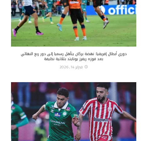
دوري أبطال إفريقيا: نهضة بركان يتأهل رسميا إلى دور ربع النهائي
بعد فوزه ريفرز يونايتد بثلاثية نظيفة
فبراير 14, 2026