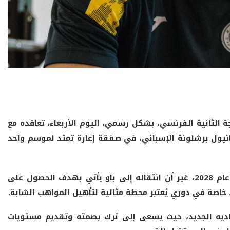
الثانية الفرنسي، بشكل رسمي، اليوم الأربعاء، تعاقده مع
انيول برشلونة الإسباني، في صفقة إعارة تمتد لموسم واحد
ويرتبط عمر صديق بعقد مع نادي إسبانيول حتى عام 2028، غير أن انتقاله إلى باو يأتي بهدف الحصول على
 خاصة في دوري يُعتبر محطة مثالية لتأهيل المواهب الشابة.
اللاعب المغربي القميص رقم 18 مع ناديه الجديد، حيث يسعى إلى ترك بصمته وتقديم مستويات