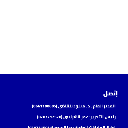
إتصل
المدير العام : د . ميلود بلقاضي (0661100605)
رئيس التحرير: عمر الشرايبي (0707717578)
إدارة العلاقات العامة : عبلة مجبر (0707315941)