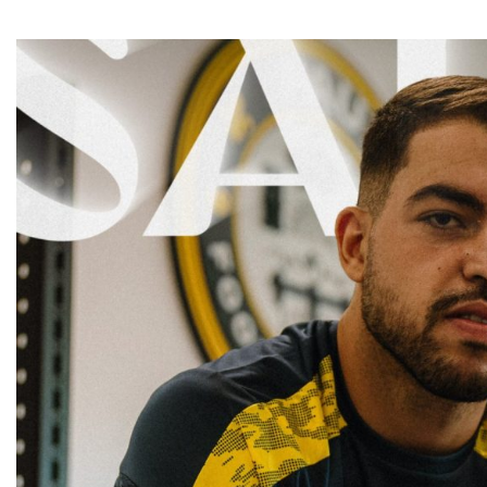
حكيمي يوجّه رسالة
حسابات التأهل.. ماذا يحتاج
ة للمغاربة “نحتاج إلى
الأسود لتفادي لعب الثمن
الوحدة والدعم”
في البيضاء؟