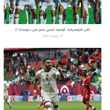
كأس الكونفدرالية.. أولمبيك آسفي ينتصر على دجوليبا (2-1)
فبراير 8, 2026