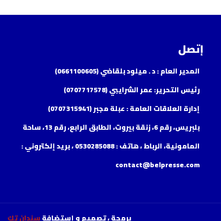
إتصل
المدير العام : د . ميلود بلقاضي (0661100605)
رئيس التحرير: عمر الشرايبي (0707717578)
إدارة العلاقات العامة : عبلة مجبر (0707315941)
بلبريس، رقم 6، زنقة بيروت، الطابق الرابع، رقم 13، ساحة
المامونية، الرباط ، هاتف : 0530285088 ، بريد إلكتروني :
contact@belpresse.com
برمجة ، تصميم و إستضافة
سندان تك