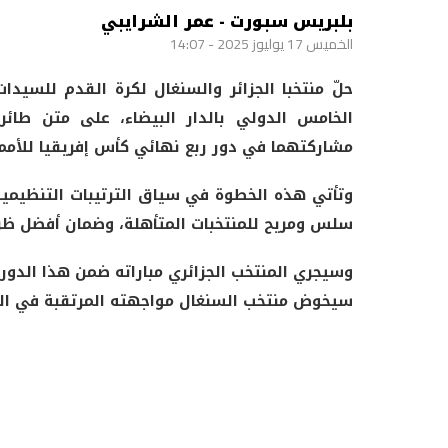
بلبريس سبورت - عمر الشرايبي
الخميس 17 يوليوز 2025 - 14:07
حلّ منتخبا الجزائر والسنغال لكرة القدم للسيد
الخامس الدولي بالدار البيضاء، على متن طائر
مشاركتهما في دور ربع نهائي كأس إفريقيا للأمم
وتأتي هذه الخطوة في سياق الترتيبات التنظيمية 
سلس ومريح للمنتخبات المتأهلة، وضمان أفضل ظرو
وسيجري المنتخب الجزائري مباراته ضمن هذا الدور 
سيخوض منتخب السنغال مواجهته المرتقبة في الم