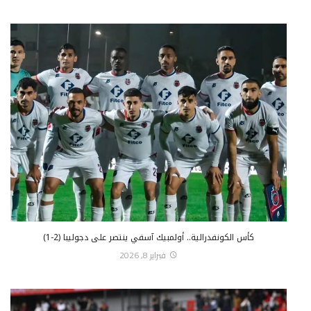
كأس الكونفدرالية.. أولمبيك آسفي ينتصر على دجوليبا (2-1)
فبراير 8, 2026