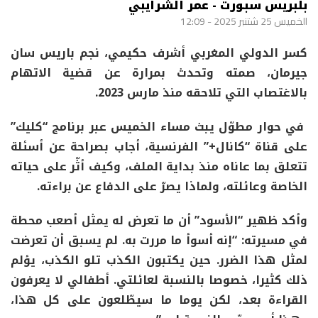
بلبريس سبورت - عمر الشرايبي
الخميس 25 شتنبر 2025 - 12:09
كسر الدولي المغربي أشرف حكيمي، نجم باريس سان
جيرمان، صمته وتحدث بمرارة عن قضية الاتهام
بالاغتصاب التي تلاحقه منذ مارس 2023.
في حوار مطوّل يبث مساء الخميس عبر برنامج “كليك”
على قناة “كانال+” الفرنسية، أجاب بصراحة عن أسئلة
تتعلق بما عاناه منذ بداية الملف، وكيف أثّر على حياته
الخاصة وعائلته، ولماذا يصرّ على الدفاع عن براءته.
وأكد ظهير “الأسود” أن ما تعرض له يمثل أصعب محطة
في مسيرته: “إنه أسوأ ما مررت به. لم يسبق أن تعرضت
لمثل هذا الضرر. حين يكتبون الكذب تلو الكذب، يؤلم
ذلك كثيرا، خصوصا بالنسبة لعائلتي. أطفالي لا يعرفون
القراءة بعد، لكن يوما ما سيطّلعون على كل هذا،