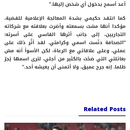
أعد أسمح بدخول أي شخص إليها.”
كما انتقد حكيمي بشدة المعالجة الإعلامية للقضية،
مؤكدا أنها مسّت بسمعته وأضرت بعلاقته مع شركائه
التجاريين، إلى جانب أثرها القاسي على أسرته:
“الصحافة دنّست اسمي وكرامتي. لقد أثّر ذلك على
عملي، وعلى علاقاتي مع الرعاة، لكن الأسوأ أنه مسّ
بعائلتي التي ضحّت بالكثير من أجلي، لترى اسمها يُجرّ
ظلما. إنه جرح عميق، ولا أتمنى أن يعيشه أحد.”
Related Posts