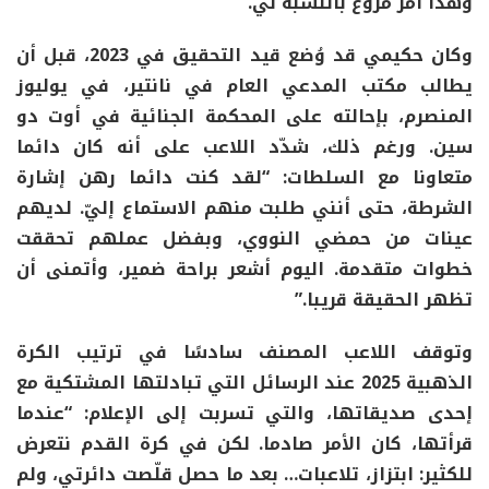
وهذا أمر مروّع بالنسبة لي.”
وكان حكيمي قد وُضع قيد التحقيق في 2023، قبل أن
يطالب مكتب المدعي العام في نانتير، في يوليوز
المنصرم، بإحالته على المحكمة الجنائية في أوت دو
سين. ورغم ذلك، شدّد اللاعب على أنه كان دائما
متعاونا مع السلطات: “لقد كنت دائما رهن إشارة
الشرطة، حتى أنني طلبت منهم الاستماع إليّ. لديهم
عينات من حمضي النووي، وبفضل عملهم تحققت
خطوات متقدمة. اليوم أشعر براحة ضمير، وأتمنى أن
تظهر الحقيقة قريبا.”
وتوقف اللاعب المصنف سادسًا في ترتيب الكرة
الذهبية 2025 عند الرسائل التي تبادلتها المشتكية مع
إحدى صديقاتها، والتي تسربت إلى الإعلام: “عندما
قرأتها، كان الأمر صادما. لكن في كرة القدم نتعرض
للكثير: ابتزاز، تلاعبات… بعد ما حصل قلّصت دائرتي، ولم