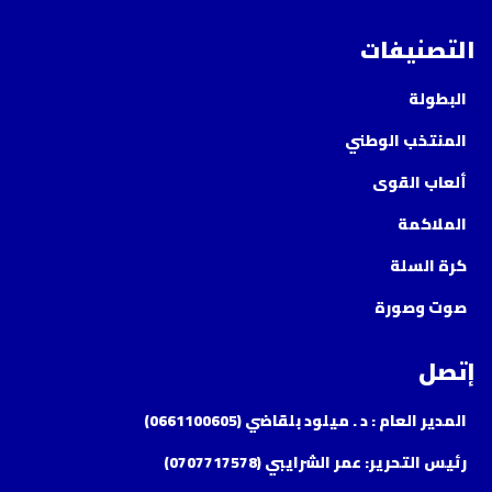
التصنيفات
البطولة
المنتخب الوطني
ألعاب القوى
الملاكمة
كرة السلة
صوت وصورة
إتصل
المدير العام : د . ميلود بلقاضي (0661100605)
رئيس التحرير: عمر الشرايبي (0707717578)