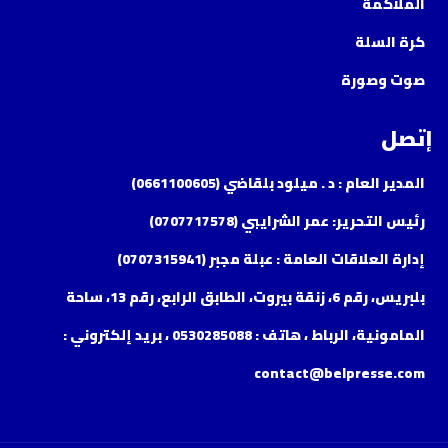
الملاكمة
كرة السلة
صوت وصورة
إتصل
المدير العام : د . ميلود بلقاضي (0661100605)
رئيس التحرير: عمر الشرايبي (0707717578)
إدارة العلاقات العامة : عبلة مجبر (0707315941)
بلبريس، رقم 6، زنقة بيروت، الطابق الرابع، رقم 13، ساحة
المامونية، الرباط ، هاتف : 0530285088 ، بريد إلكتروني :
contact@belpresse.com