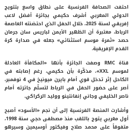
احتفت الصحافة الفرنسية على نطاق واسع بتتويج
الدولي المغربي أشرف حكيمي بجائزة أفضل لاعب
إفريقي لسنة 2025، خلال الحفل الذي احتضنته العاصمة
الرباط، معتبرة أن الظهير الأيمن لباريس سان جرمان
حصد «ثمرة موسم استثنائي» جعله في صدارة كرة
القدم الإفريقية.
قناة RMC وصفت الجائزة بأنها «المكافأة العادلة
لموسم XXL»، مذكّرة بأن حكيمي، رغم إصابته في
الكاحل إثر تدخل قوي أمام بايرن ميونيخ في 4 نوفمبر،
أصر على حضور الحفل في الرباط لتسلّم جائزته أمام
ناصر الخليفي وجاني إنفانتينو ووليد الركراكي.
وأشارت المنصة الفرنسية إلى أن نجم «الأسود» أصبح
أول مغربي يتوج باللقب منذ مصطفى حجي سنة 1998،
متفوقاً على محمد صلاح وفيكتور أوسيمين وسيرهو