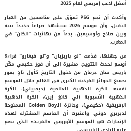
أفضل لاعب إفريقي لعام 2025.
وأكدت أن نجم PSG تفوّق على منافسين من العيار
الثقيل، وأن موسم 2026 سيشهد صراعاً جديداً بينه
وبين صلاح وأوسيمين، بدءاً من نهائيات “الكان” في
المغرب.
من جهتها، قدّمت “لو باريزيان” و”لو فيغارو” قراءة
أوسع لحدث التتويج، مشيرة إلى أن فوز حكيمي مكّن
باريس سان جرمان من دخول التاريخ كأول نادٍ يفوز
بجميع الجوائز الفردية الكبرى في العالم خلال الموسم
نفسه: الكرة الذهبية العالمية (ديمبيلي)، الكرة
الذهبية الآسيوية (لي كانغ إين)، الكرة الذهبية
الإفريقية (حكيمي)، وجائزة الـGolden Boy الممنوحة
لديزيري دوئي. واعتبرت أن القاسم المشترك لهذه
الإنجازات هو الموسم الأوروبي «الفريد» الذي بصم
عليه النادي الباريسي.