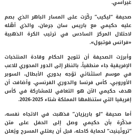
غيراسي.
صحيفة “ليكيب” ركّزت على المسار الباهر الذي بصم
عليه حكيمي مع باريس سان جرمان، والذي أهّله
لاحتلال المركز السادس في ترتيب الكرة الذهبية
«فرانس فوتبول».
وأبرزت الصحيفة أن تتويج الحكام وقادة المنتخبات
الإفريقية جاء منطقياً، بالنظر إلى الدور المحوري للاعب
في موسم استثنائي توّجه بدوري الأبطال، السوبر
الأوروبي، كأس فرنسا والدوري الفرنسي. وأضافت أن
هدف حكيمي الآن هو التعافي للمشاركة في كأس
إفريقيا التي ستنظمها المملكة شتاء 2025-2026.
أما صحيفة “لو باريزيان” فذهبت في الاتجاه نفسه،
مذكّرة بأن حكيمي وصل إلى الحفل على متن
“تروتّينيت” لحماية كاحله، قبل أن يعتلي المسرح ويُعلن