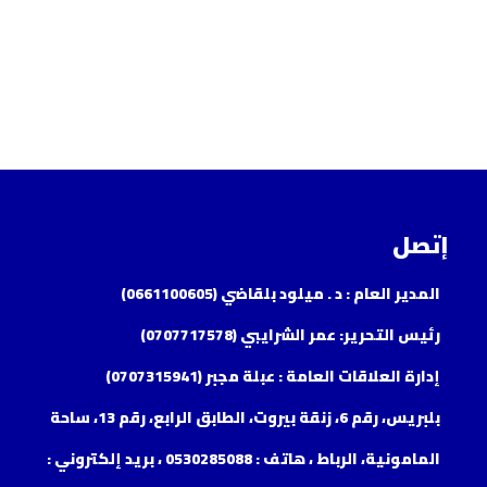
إتصل
المدير العام : د . ميلود بلقاضي (0661100605)
رئيس التحرير: عمر الشرايبي (0707717578)
إدارة العلاقات العامة : عبلة مجبر (0707315941)
بلبريس، رقم 6، زنقة بيروت، الطابق الرابع، رقم 13، ساحة
المامونية، الرباط ، هاتف : 0530285088 ، بريد إلكتروني :