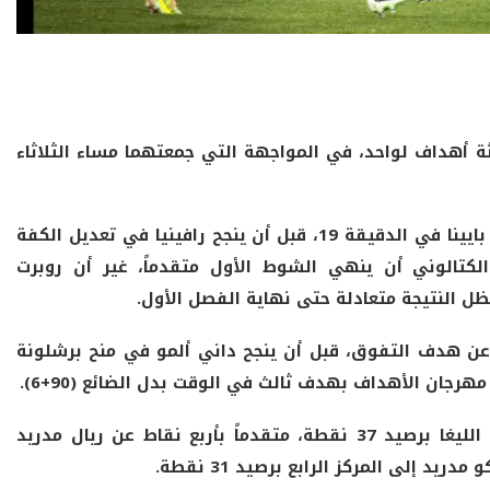
اثة أهداف لواحد، في المواجهة التي جمعتهما مساء الثلاثاء
وكان أتلتيكو السبّاق إلى التهديف عبر أليخاندرو بايينا في الدقيقة 19، قبل أن ينجح رافينيا في تعديل الكفة
لكتالوني أن ينهي الشوط الأول متقدماً، غير أن روبرت
 عن هدف التفوق، قبل أن ينجح داني ألمو في منح برشلونة
وبهذا الانتصار، يعزز برشلونة موقعه في صدارة الليغا برصيد 37 نقطة، متقدماً بأربع نقاط عن ريال مدريد