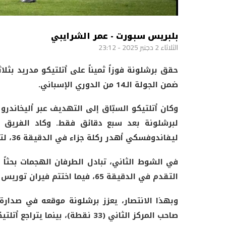
بلبريس سبورت - عمر الشرايبي
الثلاثاء 2 دجنبر 2025 - 23:12
حقق برشلونة فوزاً ثميناً على أتلتيكو مدريد بثل
ضمن الجولة الـ14 من الدوري الإسباني.
لبرشلونة بعد سبع دقائق فقط. وكاد الفريق ا
ليفاندوفسكي أهدر ركلة جزاء في الدقيقة 36، لتظل النتيجة متعادلة حتى نهاية الفصل الأول.
في الشوط الثاني، تبادل الطرفان الهجمات بحثاً
التقدم في الدقيقة 65، فيما اختتم فيران توريس مهرجان الأهداف بهدف ثالث في الوقت بدل الضائع (90+6).
صاحب المركز الثاني (33 نقطة)، بينما يتراجع أتلتيكو مدريد إلى المركز الرابع برصيد 31 نقطة.