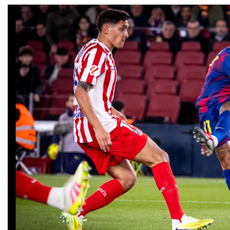
حكيمي يوجّه رسالة
حسابات التأهل.. ماذا يحتاج
ة للمغاربة “نحتاج إلى
الأسود لتفادي لعب الثمن
الوحدة والدعم”
في البيضاء؟