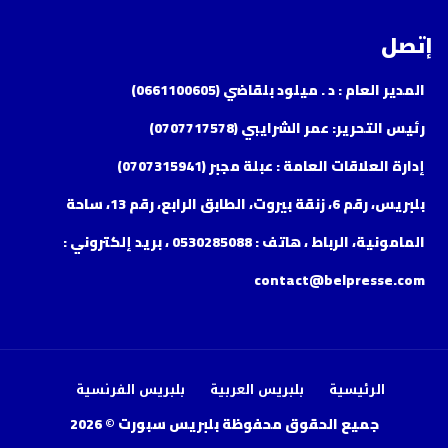
إتصل
المدير العام : د . ميلود بلقاضي (0661100605)
رئيس التحرير: عمر الشرايبي (0707717578)
إدارة العلاقات العامة : عبلة مجبر (0707315941)
بلبريس، رقم 6، زنقة بيروت، الطابق الرابع، رقم 13، ساحة
المامونية، الرباط ، هاتف : 0530285088 ، بريد إلكتروني :
contact@belpresse.com
الرئيسية
بلبريس العربية
بلبريس الفرنسية
جميع الحقوق محفوظة بلبريس سبورت © 2026