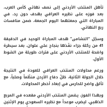
تأهل المنتخب الأردني إلى نصف نهائي كأس العرب،
بعد فوزه على نظيره العراقي بهدف دون رد، في
المباراة التي جمعتهما اليوم الجمعة، ضمن منافسات
ربع النهائي.
وسجّل “النشامى” هدف المباراة الوحيد في الدقيقة
41 من ركلة جزاء نفّذها بنجاح علي علوان، بعد سيطرة
واضحة للمنتخب الأردني على فترات طويلة من الشوط
الأول.
ورغم محاولات المنتخب العراقي للعودة في النتيجة
خلال الجولة الثانية، ظلّ دفاع الأردن منظّماً وصلباً، مع
تألق واضح للحارس في إبعاد أخطر المحاولات.
وبهذا الفوز، يضمن المنتخب الأردني مقعده في المربع
الذهبي، ليضرب موعداً مع نظيره السعودي يوم الإثنين