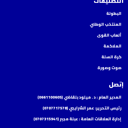
التصنيفات
البطولة
المنتخب الوطني
ألعاب القوى
الملاكمة
كرة السلة
صوت وصورة
إتصل
المدير العام : د . ميلود بلقاضي (0661100605)
رئيس التحرير: عمر الشرايبي (0707717578)
إدارة العلاقات العامة : عبلة مجبر (0707315941)