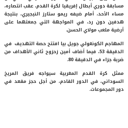
مسابقة دوري أبطال إفريقيا لكرة القدم، عقب انتصاره،
مساء الأحد، أمام ضيفه ريمو ستارز النيجيري، بنتيجة
هدفين دون رد، في المواجهة التي جمعتهما على
أرضية ملعب مولاي الحسن.
المهاجم الكونغولي جويل بيا افتتح حصة التهديف في
الدقيقة 53، فيما أضاف أمين زحزوح ثاني الأهداف من
ضربة جزاء في الدقيقة 80.
ممثل كرة القدم المغربية سيواجه فريق المريخ
السوداني، في الدور القادم، من أجل حجز مقعد في
دور المجموعات.