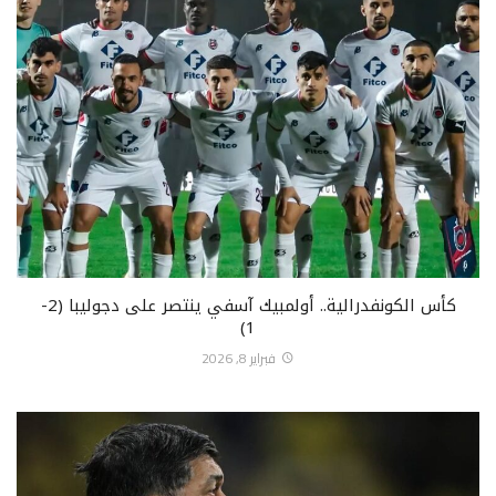
كأس الكونفدرالية.. أولمبيك آسفي ينتصر على دجوليبا (2-
1)
فبراير 8, 2026