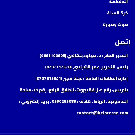
الملاكمة
كرة السلة
صوت وصورة
إتصل
المدير العام : د . ميلود بلقاضي (0661100605)
رئيس التحرير: عمر الشرايبي (0707717578)
إدارة العلاقات العامة : عبلة مجبر (0707315941)
بلبريس، رقم 6، زنقة بيروت، الطابق الرابع، رقم 13، ساحة
المامونية، الرباط ، هاتف : 0530285088 ، بريد إلكتروني :
contact@belpresse.com