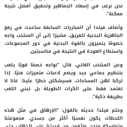
نحن نرغب في إسعاد الجماهير وتحقيق أفضل نتيجة
ممكنة”.
وأضاف فيلدا أن المباريات السابقة ساعدت في رفع
الجاهزية البدنية للفريق، مشيرًا إلى أن المنتخب واجه
خصومًا يتميزون بالقوة البدنية في دور المجموعات،
واستطاع العودة في النتيجة في مناسبتين.
وعن المنتخب الغاني، قال: “نواجه خصمًا قويًا يلعب
بتنظيم جماعي جيد ويضم لاعبات متميزات فنيًا. إذا
تركنا لهن المساحات، فسيشكلن خطرًا علينا. غانا لا
تعتمد فقط على الكرات الطويلة بل تبني اللعب
بطريقة ذكية”.
وختم فيلدا حديثه بالقول: “الإرهاق في مثل هذه
اللحظات يكون نفسيًا أكثر من جسدي. مجموعتنا
متماسكة ونحن واثقون من قدرتنا على الذهاب حتى