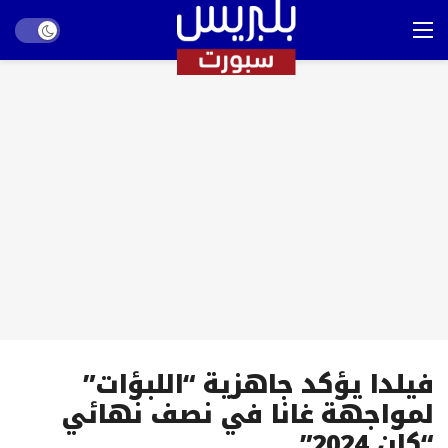
Dark mode
فيلدا يؤكد جاهزية “اللبؤات”
لمواجهة غانا في نصف نهائي
“كان 2024”