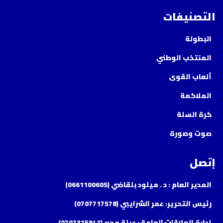
التصنيفات
البطولة
المنتخب الوطني
ألعاب القوى
الملاكمة
كرة السلة
صوت وصورة
إتصل
المدير العام : د . ميلود بلقاضي (0661100605)
رئيس التحرير: عمر الشرايبي (0707717578)
إدارة العلاقات العامة : عبلة مجبر (0707315941)