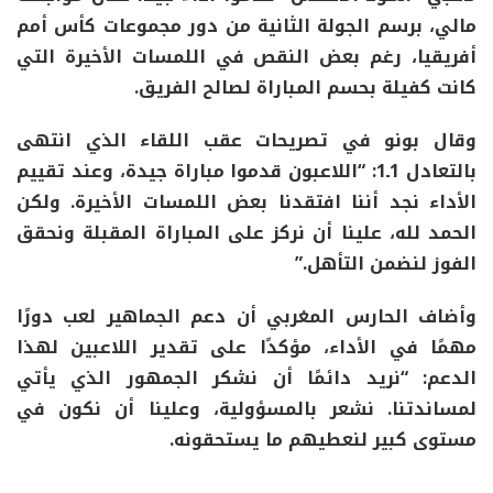
مالي، برسم الجولة الثانية من دور مجموعات كأس أمم
أفريقيا، رغم بعض النقص في اللمسات الأخيرة التي
كانت كفيلة بحسم المباراة لصالح الفريق.
وقال بونو في تصريحات عقب اللقاء الذي انتهى
بالتعادل 1ـ1: “اللاعبون قدموا مباراة جيدة، وعند تقييم
الأداء نجد أننا افتقدنا بعض اللمسات الأخيرة. ولكن
الحمد لله، علينا أن نركز على المباراة المقبلة ونحقق
الفوز لنضمن التأهل.”
وأضاف الحارس المغربي أن دعم الجماهير لعب دورًا
مهمًا في الأداء، مؤكدًا على تقدير اللاعبين لهذا
الدعم: “نريد دائمًا أن نشكر الجمهور الذي يأتي
لمساندتنا. نشعر بالمسؤولية، وعلينا أن نكون في
مستوى كبير لنعطيهم ما يستحقونه.