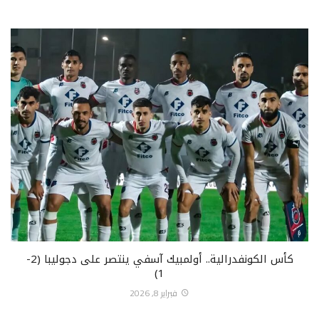
كأس الكونفدرالية.. أولمبيك آسفي ينتصر على دجوليبا (2-
1)
فبراير 8, 2026