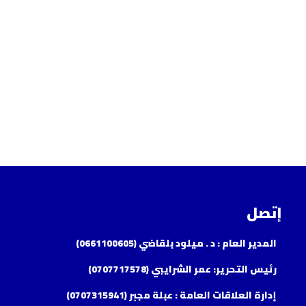
إتصل
المدير العام : د . ميلود بلقاضي (0661100605)
رئيس التحرير: عمر الشرايبي (0707717578)
إدارة العلاقات العامة : عبلة مجبر (0707315941)