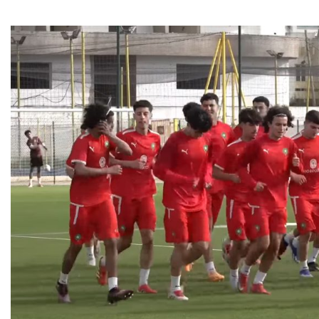
حكيمي يوجّه رسالة
حسابات التأهل.. ماذا يحتاج
ة للمغاربة “نحتاج إلى
الأسود لتفادي لعب الثمن
الوحدة والدعم”
في البيضاء؟