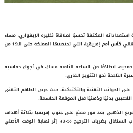
لمنتخب الوطني المغربي لأقل من 17 سنة استعداداته المكثفة تحسبًا لملاقاة نظيره الإيفواري، مساء
بعد غد الثلاثاء، في مباراة مرتقبة لحساب نصف نهائي كأس أمم إفريقيا، التي تحتضنها المملكة حتى الـ19 من
حمدية، انطلاقًا من الساعة الثامنة مساءً، في أجواء حماسية
يرة الناجحة نحو التتويج القاري.
ًا على الجوانب التقنية والتكتيكية، حيث حرص الطاقم التقني
لاعبين بدنيًا وذهنيًا قبل الموقعة الحاسمة.
بع الذهبي بعد فوز مقنع على جنوب إفريقيا بثلاثة أهداف
لواحد، بينما تأهل منتخب كوت ديفوار على حساب السنغال بضربات الترجيح (5-3)، إثر نهاية الوقت الأصلي