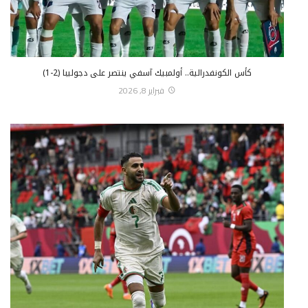
كأس الكونفدرالية.. أولمبيك آسفي ينتصر على دجوليبا (2-1)
فبراير 8, 2026