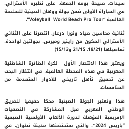
سيدات، صبيحة يومه الجمعة، على نظيره الأسترالي،
في المباراة الأولى ضمن جولة ووهان الصينية للسلسة
العالمية “Voleyball World Beach Pro Tour”.
ثنائية محاسين صياد ونورا درغار، انتصرتا على الثنائي
الأسترالي المكون من راينير وميرس، بجولتين لواحدة،
تفاصيلها (19/21، 21/15 و15/13)
ويعتبر هذا الانتصار الأول لكرة الطائرة الشاطئية
المغربية في هذه المحطة العالمية، في انتظار البحث
عن تحقيق تأهل تاريخي للأدوار المتقدمة من
المنافسات.
هذا وتعتبر الجولة الصينية محكا حقيقيا للفريق
الوطني المغربي قبل المشاركة في التصفيات
الإفريقية المؤهلة لدورة الألعاب الأولمبية الصيفية
“باريس 2024″، والتي ستحتضنها مدينة تطوان، في