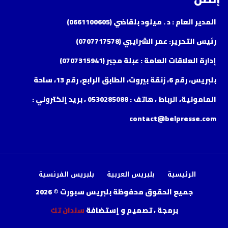
المدير العام : د . ميلود بلقاضي (0661100605)
رئيس التحرير: عمر الشرايبي (0707717578)
إدارة العلاقات العامة : عبلة مجبر (0707315941)
بلبريس، رقم 6، زنقة بيروت، الطابق الرابع، رقم 13، ساحة
المامونية، الرباط ، هاتف : 0530285088 ، بريد إلكتروني :
contact@belpresse.com
الرئيسية
بلبريس العربية
بلبريس الفرنسية
جميع الحقوق محفوظة بلبريس سبورت © 2026
برمجة ، تصميم و إستضافة
سندان تك