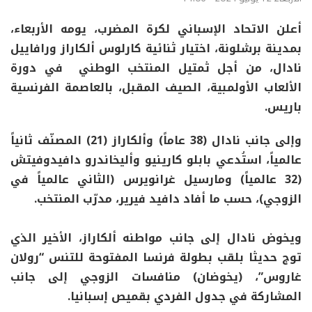
أعلن الاتحاد الإسباني لكرة المضرب، يومه الأربعاء،
بمدينة برشلونة، اختيار ثنائية كارلوس ألكاراز ورافاييل
نادال، من أجل ثمتيل المنتخب الوطني في دورة
الألعاب الأولمبية، الصيف المقبل، بالعاصمة الفرنسية
باريس.
وإلى جانب نادال (38 عاماً) وألكاراز (21) المصنّف ثانياً
عالمياً، استُدعي بابلو كارينيو وأليخاندرو دافيدوفيتش
(32 عالمياً) ومارسيل غرانويرس (الثاني عالمياً في
الزوجي)، حسب ما أفاد دافيد فيرير، مدرّب المنتخب.
ويخوض نادال إلى جانب مواطنه ألكاراز، الأخير الذي
توج حديثا بلقب بطولة فرنسا المفتوحة للتنس “رولان
غاروس”، (يخوضان) منافسات الزوجي إلى جانب
المشاركة في جدول الفردي بقميص إسبانيا.