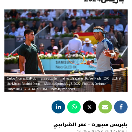
Carlos Alcarza (ESP) during his quarter final match against Rafael Nadal (ESP) match at
the Mutua Madrid Open in Madrid, Spain, May 6, 2022. Photo by Corinne
Dubreuil/ABACAPRESS.COM - Photo by Icon sport
بلبريس سبورت - عمر الشرايبي
الأربعاء 12 يونيو 2024 - 14:06