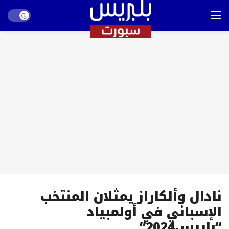
Dark mode
نادال وألكاراز يمثلان المنتخب
الإسباني في أولمبياد
“باريس2024”