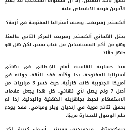
للفوز بأحد اللقبين، إلا أن
مستواه المتذبذب قد يمنح
الآخرين فرصة الانقضاض عليه
.
ألكسندر
زفيريف… وصيف أستراليا المفتوحة في أزمة؟
يحتل الألماني
ألكسندر زفيريف
المركز الثاني عالميًا،
وهو من أكبر المستفيدين من غياب سينر،
لكن هل هو
جاهز حقًا؟
منذ خسارته القاسية أمام الإيطالي في نهائي
أستراليا المفتوحة
، بدا وكأنه فقد الثقة. جولته في
أمريكا الجنوبية كانت
كارثية
، حيث خسر 3 مباريات من
أصل 7 ولم يصل لأي نهائي. كل هذا يجعل
علامات
الاستفهام تحيط بجاهزيته الذهنية والبدنية
. إذا لم
يحقق نتائج قوية في إنديان ويلز وميامي، فقد يودع
حلم الوصول للصدارة قريبًا.
ديوكوفيتش،
ميدفيديف وفريتز… أسماء كبيرة، لكن