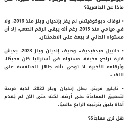
ماذا عن الجاهزية؟
•
نوفاك ديوكوفيتش
لم يفز بإنديان ويلز منذ
2016
، ولا
في ميامي منذ
2015
. رغم أنه يبقى الرقم الصعب، إلا أن
مستواه الحالي لا يبعث على الاطمئنان.
•
دانييل ميدفيديف
، وصيف إنديان ويلز 2023، يعيش
فترة
تراجع مخيفة
. مستواه في أستراليا كان محبطًا،
وأرقامه الأخيرة لا توحي بأنه جاهز للمنافسة على
اللقب.
•
تايلور فريتز
، بطل إنديان ويلز 2022، لديه فرصة
لتحقيق المفاجأة
على أرضه، لكنه حتى الآن لم يُقدم
أداءً يليق بترتيبه الرابع عالميًا.
هل
نرى مفاجأة؟