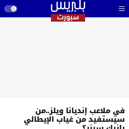
Dark mode
في ملاعب إنديانا ويلز..من
سيستفيد من غياب الإيطالي
يانيك سينر؟