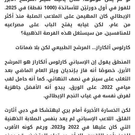
للفوز في أول
دورتيْن للأساتذة (1000 نقطة) في 2025
.
الإيطالي كان
المهيمن على الملاعب الصلبة
منذ أكثر
من عام، لكن غيابه يفتح الباب على مصراعيه
للمنافسين.
من سيستغل هذه الفرصة الذهبية؟
كارلوس
ألكاراز… المرشح الطبيعي لكن بلا ضمانات
المنطق يقول إن الإسباني
كارلوس ألكاراز
هو المرشح
الأبرز، خصوصًا أنه فاز بـ
إنديان ويلز العام الماضي
بعد
التغلب على سينر في نصف النهائي، كما أنه
حامل لقب
ميامي 2022
. على الورق، يبدو أنه
الأفضل جاهزية
لفرض نفسه في غياب النجم الإيطالي.
لكن الخسارة الأخيرة أمام
يري ليهتشكا في دبي
أثارت
القلق. اللاعب الإسباني لم يعد بنفس الصلابة الذهنية
التي كان عليها في 2022 و2023. ورغم كونه الأقرب