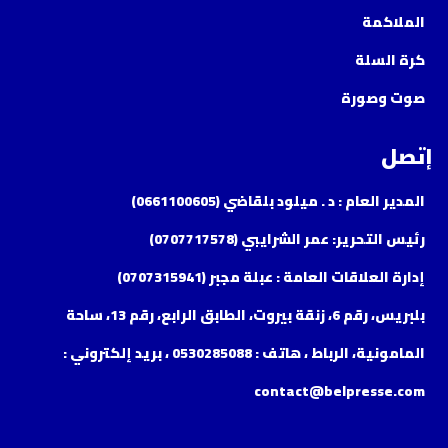
الملاكمة
كرة السلة
صوت وصورة
إتصل
المدير العام : د . ميلود بلقاضي (0661100605)
رئيس التحرير: عمر الشرايبي (0707717578)
إدارة العلاقات العامة : عبلة مجبر (0707315941)
بلبريس، رقم 6، زنقة بيروت، الطابق الرابع، رقم 13، ساحة
المامونية، الرباط ، هاتف : 0530285088 ، بريد إلكتروني :
contact@belpresse.com