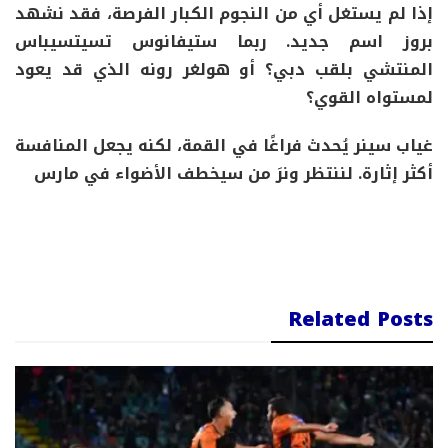
إذا لم يستغل أي من النجوم الكبار الفرصة، فقد نشهد
بروز
اسم جديد
. ربما
ستيفانوس تسيتسيباس
المنتشي بلقب دبي؟ أو
هولغر رونه
الذي قد يعود
لمستواه القوي؟
غياب سينر
يُحدث فراغًا في القمة، لكنه يجعل المنافسة
أكثر إثارة
. لننتظر ونرَ من سيخطف الأضواء في مارس
Related Posts