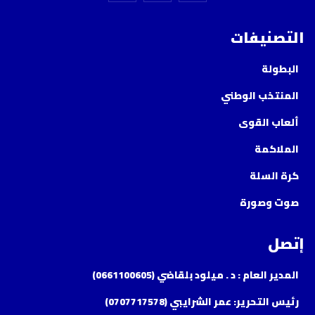
التصنيفات
البطولة
المنتخب الوطني
ألعاب القوى
الملاكمة
كرة السلة
صوت وصورة
إتصل
المدير العام : د . ميلود بلقاضي (0661100605)
رئيس التحرير: عمر الشرايبي (0707717578)