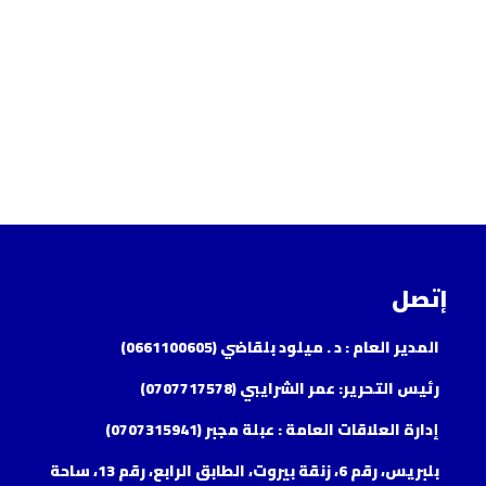
إتصل
المدير العام : د . ميلود بلقاضي (0661100605)
رئيس التحرير: عمر الشرايبي (0707717578)
إدارة العلاقات العامة : عبلة مجبر (0707315941)
بلبريس، رقم 6، زنقة بيروت، الطابق الرابع، رقم 13، ساحة