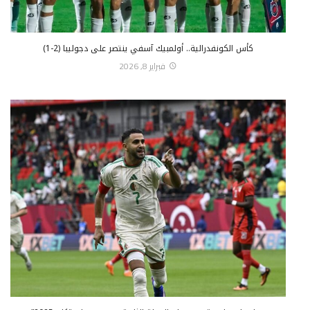
كأس الكونفدرالية.. أولمبيك آسفي ينتصر على دجوليبا (2-1)
فبراير 8, 2026