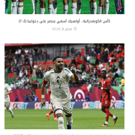
كأس الكونفدرالية.. أولمبيك آسفي ينتصر على دجوليبا (2-1)
فبراير 8, 2026