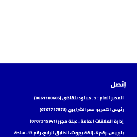
إتصل
المدير العام : د . ميلود بلقاضي (0661100605)
رئيس التحرير: عمر الشرايبي (0707717578)
إدارة العلاقات العامة : عبلة مجبر (0707315941)
بلبريس، رقم 6، زنقة بيروت، الطابق الرابع، رقم 13، ساحة